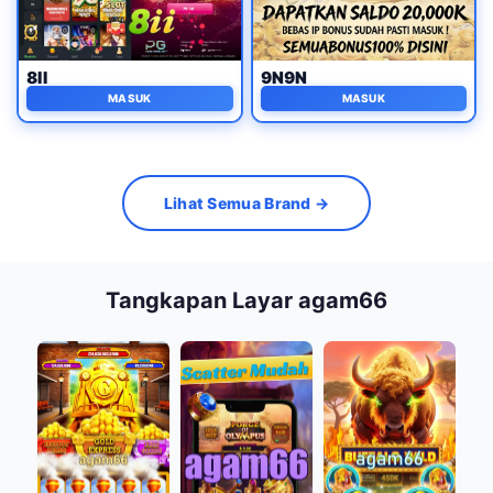
8II
9N9N
MASUK
MASUK
Lihat Semua Brand →
Tangkapan Layar agam66