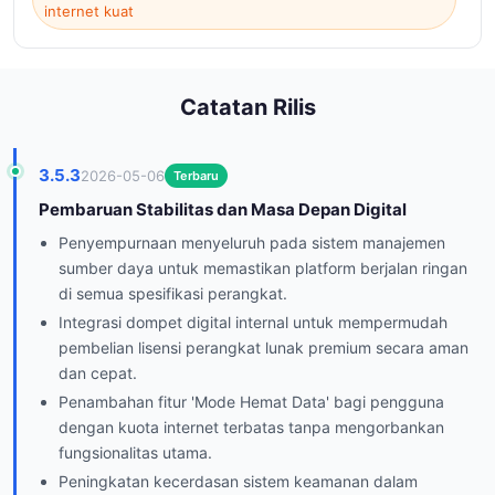
internet kuat
Catatan Rilis
3.5.3
2026-05-06
Terbaru
Pembaruan Stabilitas dan Masa Depan Digital
Penyempurnaan menyeluruh pada sistem manajemen
sumber daya untuk memastikan platform berjalan ringan
di semua spesifikasi perangkat.
Integrasi dompet digital internal untuk mempermudah
pembelian lisensi perangkat lunak premium secara aman
dan cepat.
Penambahan fitur 'Mode Hemat Data' bagi pengguna
dengan kuota internet terbatas tanpa mengorbankan
fungsionalitas utama.
Peningkatan kecerdasan sistem keamanan dalam