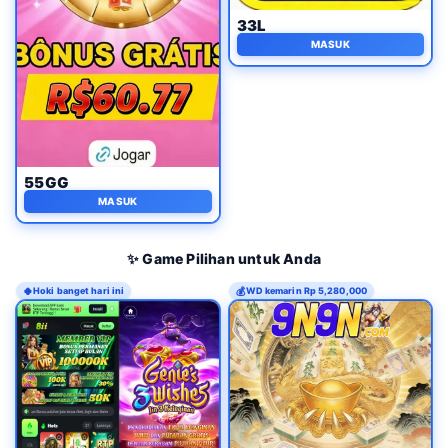
33L
MASUK
55GG
MASUK
✨ Game Pilihan untuk Anda
🍀
Hoki banget hari ini
💰
WD kemarin Rp 5,280,000