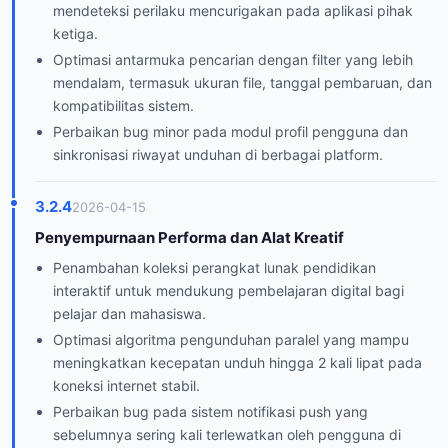
mendeteksi perilaku mencurigakan pada aplikasi pihak
ketiga.
Optimasi antarmuka pencarian dengan filter yang lebih
mendalam, termasuk ukuran file, tanggal pembaruan, dan
kompatibilitas sistem.
Perbaikan bug minor pada modul profil pengguna dan
sinkronisasi riwayat unduhan di berbagai platform.
3.2.4
2026-04-15
Penyempurnaan Performa dan Alat Kreatif
Penambahan koleksi perangkat lunak pendidikan
interaktif untuk mendukung pembelajaran digital bagi
pelajar dan mahasiswa.
Optimasi algoritma pengunduhan paralel yang mampu
meningkatkan kecepatan unduh hingga 2 kali lipat pada
koneksi internet stabil.
Perbaikan bug pada sistem notifikasi push yang
sebelumnya sering kali terlewatkan oleh pengguna di