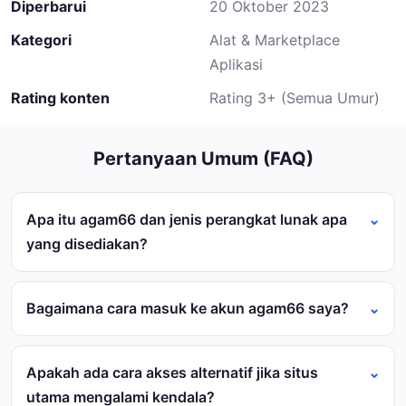
Diperbarui
20 Oktober 2023
Kategori
Alat & Marketplace
Aplikasi
Rating konten
Rating 3+ (Semua Umur)
Pertanyaan Umum (FAQ)
Apa itu agam66 dan jenis perangkat lunak apa
yang disediakan?
Bagaimana cara masuk ke akun agam66 saya?
Apakah ada cara akses alternatif jika situs
utama mengalami kendala?