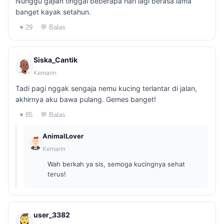
Nunggu gajian tinggal beberapa hari lagi berasa lama
banget kayak setahun.
♥ 29
💬 Balas
Siska_Cantik
Kemarin
Tadi pagi nggak sengaja nemu kucing terlantar di jalan,
akhirnya aku bawa pulang. Gemes banget!
♥ 85
💬 Balas
AnimalLover
Kemarin
Wah berkah ya sis, semoga kucingnya sehat
terus!
user_3382