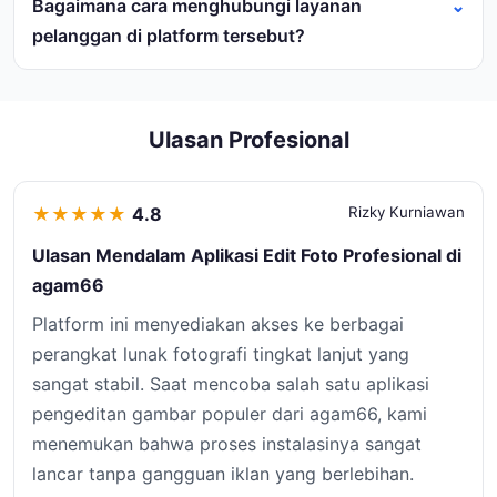
Bagaimana cara menghubungi layanan
pelanggan di platform tersebut?
Ulasan Profesional
★
★
★
★
★
4.8
Rizky Kurniawan
Ulasan Mendalam Aplikasi Edit Foto Profesional di
agam66
Platform ini menyediakan akses ke berbagai
perangkat lunak fotografi tingkat lanjut yang
sangat stabil. Saat mencoba salah satu aplikasi
pengeditan gambar populer dari agam66, kami
menemukan bahwa proses instalasinya sangat
lancar tanpa gangguan iklan yang berlebihan.