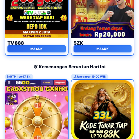
TV888
5ZK
MASUK
MASUK
🎊 Kemenangan Beruntun Hari Ini
📈
RTP live 97.8%
🌙
Jam gacor 19:00 WIB