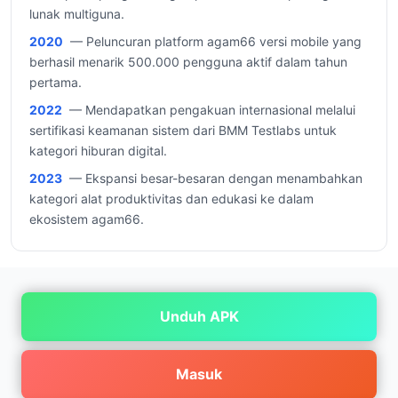
lunak multiguna.
2020
— Peluncuran platform agam66 versi mobile yang
berhasil menarik 500.000 pengguna aktif dalam tahun
pertama.
2022
— Mendapatkan pengakuan internasional melalui
sertifikasi keamanan sistem dari BMM Testlabs untuk
kategori hiburan digital.
2023
— Ekspansi besar-besaran dengan menambahkan
kategori alat produktivitas dan edukasi ke dalam
ekosistem agam66.
Unduh APK
Masuk