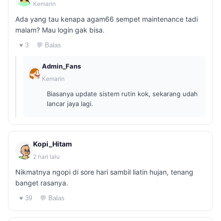
Kemarin
Ada yang tau kenapa agam66 sempet maintenance tadi
malam? Mau login gak bisa.
♥ 3
💬 Balas
Admin_Fans
Kemarin
Biasanya update sistem rutin kok, sekarang udah
lancar jaya lagi.
Kopi_Hitam
2 hari lalu
Nikmatnya ngopi di sore hari sambil liatin hujan, tenang
banget rasanya.
♥ 39
💬 Balas